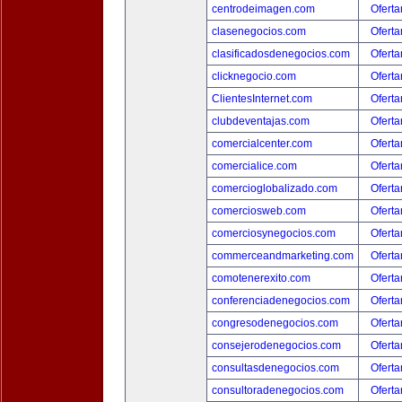
centrodeimagen.com
Oferta
clasenegocios.com
Oferta
clasificadosdenegocios.com
Oferta
clicknegocio.com
Oferta
ClientesInternet.com
Oferta
clubdeventajas.com
Oferta
comercialcenter.com
Oferta
comercialice.com
Oferta
comercioglobalizado.com
Oferta
comerciosweb.com
Oferta
comerciosynegocios.com
Oferta
commerceandmarketing.com
Oferta
comotenerexito.com
Oferta
conferenciadenegocios.com
Oferta
congresodenegocios.com
Oferta
consejerodenegocios.com
Oferta
consultasdenegocios.com
Oferta
consultoradenegocios.com
Oferta