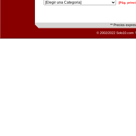
[Pág. princi
** Precios expre
© 2002/2022 Solo10.com