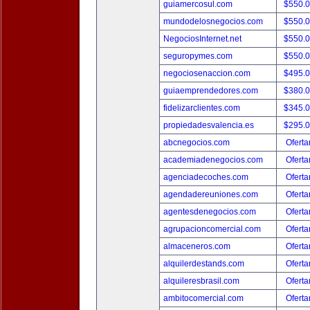
guiamercosul.com
$550.
mundodelosnegocios.com
$550.
NegociosInternet.net
$550.
seguropymes.com
$550.
negociosenaccion.com
$495.
guiaemprendedores.com
$380.
fidelizarclientes.com
$345.
propiedadesvalencia.es
$295.
abcnegocios.com
Oferta
academiadenegocios.com
Oferta
agenciadecoches.com
Oferta
agendadereuniones.com
Oferta
agentesdenegocios.com
Oferta
agrupacioncomercial.com
Oferta
almaceneros.com
Oferta
alquilerdestands.com
Oferta
alquileresbrasil.com
Oferta
ambitocomercial.com
Oferta