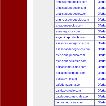
analisisdenegocios.com
Oferta
analistadenegocio.com
Oferta
analistadenegocios.com
Oferta
anunciosdenegocios.com
Oferta
areadenegocios.com
Oferta
areanegocios.com
Oferta
argentinaproducts.com
Oferta
asesoresdenegocios.com
Oferta
asesoriasdenegocios.com
Oferta
atencionalpublico.com
Oferta
atenciondeclientes.com
Oferta
bolsascomerciales.com
Oferta
bolsasindustriales.com
Oferta
buscapyme.com
Oferta
cafedemaquina.com
Oferta
calidadyprecio.com
Oferta
catalogoscomerciales.com
Oferta
centralnegocios.com
Oferta