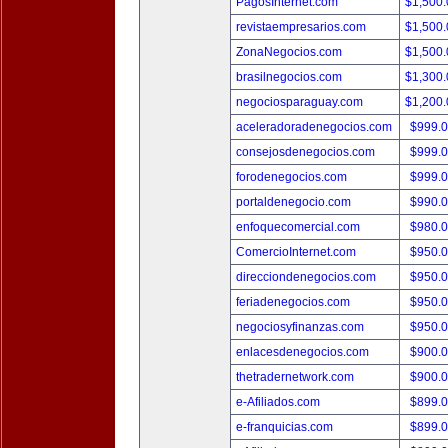
PagosInternet.com
$1,500
revistaempresarios.com
$1,500
ZonaNegocios.com
$1,500
brasilnegocios.com
$1,300
negociosparaguay.com
$1,200
aceleradoradenegocios.com
$999.
consejosdenegocios.com
$999.
forodenegocios.com
$999.
portaldenegocio.com
$990.
enfoquecomercial.com
$980.
ComercioInternet.com
$950.
direcciondenegocios.com
$950.
feriadenegocios.com
$950.
negociosyfinanzas.com
$950.
enlacesdenegocios.com
$900.
thetradernetwork.com
$900.
e-Afiliados.com
$899.
e-franquicias.com
$899.