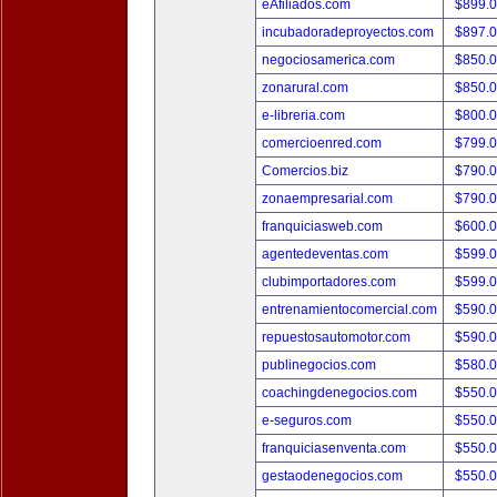
eAfiliados.com
$899.
incubadoradeproyectos.com
$897.
negociosamerica.com
$850.
zonarural.com
$850.
e-libreria.com
$800.
comercioenred.com
$799.
Comercios.biz
$790.
zonaempresarial.com
$790.
franquiciasweb.com
$600.
agentedeventas.com
$599.
clubimportadores.com
$599.
entrenamientocomercial.com
$590.
repuestosautomotor.com
$590.
publinegocios.com
$580.
coachingdenegocios.com
$550.
e-seguros.com
$550.
franquiciasenventa.com
$550.
gestaodenegocios.com
$550.