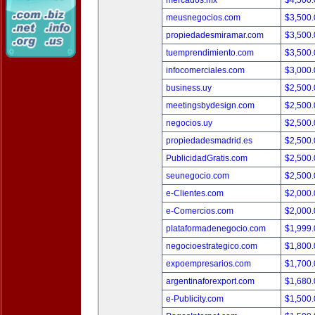
mercados.mx
$4,500
meusnegocios.com
$3,500
propiedadesmiramar.com
$3,500
tuemprendimiento.com
$3,500
infocomerciales.com
$3,000
business.uy
$2,500
meetingsbydesign.com
$2,500
negocios.uy
$2,500
propiedadesmadrid.es
$2,500
PublicidadGratis.com
$2,500
seunegocio.com
$2,500
e-Clientes.com
$2,000
e-Comercios.com
$2,000
plataformadenegocio.com
$1,999
negocioestrategico.com
$1,800
expoempresarios.com
$1,700
argentinaforexport.com
$1,680
e-Publicity.com
$1,500