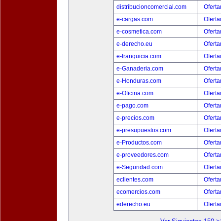
distribucioncomercial.com
Oferta
e-cargas.com
Oferta
e-cosmetica.com
Oferta
e-derecho.eu
Oferta
e-franquicia.com
Oferta
e-Ganaderia.com
Oferta
e-Honduras.com
Oferta
e-Oficina.com
Oferta
e-pago.com
Oferta
e-precios.com
Oferta
e-presupuestos.com
Oferta
e-Productos.com
Oferta
e-proveedores.com
Oferta
e-Seguridad.com
Oferta
eclientes.com
Oferta
ecomercios.com
Oferta
ederecho.eu
Oferta