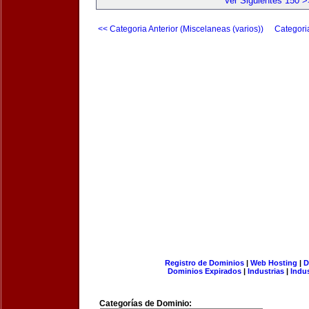
Ver Siguientes 150 >
<< Categoria Anterior (Miscelaneas (varios))
Categori
Registro de Dominios
|
Web Hosting
|
D
Dominios Expirados
|
Industrias
|
Indu
Categorías de Dominio: