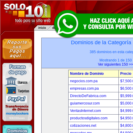
Dominios de la Categoría
385 dominios en esta categ
Mostrando 1 de 150
Ver siguientes 150 >>
Nombre de Dominio
Precio
negocios.com.pa
$7,500
empresas.com.pa
$6,500
DirectoDeFabrica.com
$5,999
guiamercosur.com
$5,000
VentasInternet.com
$4,999
productosdigitales.com
$4,950
cotizaciones.net
$4,800