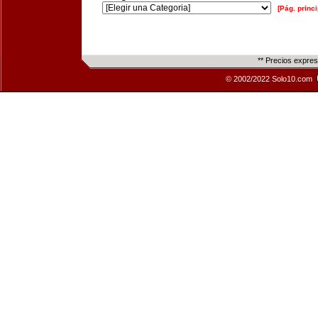
[Pág. princi
** Precios expre
© 2002/2022 Solo10.com