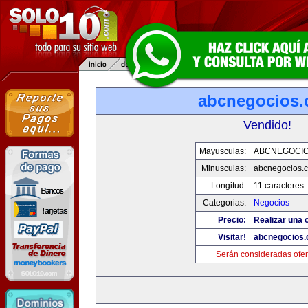
abcnegocios
Vendido!
Mayusculas:
ABCNEGOCI
Minusculas:
abcnegocios.
Longitud:
11 caracteres
Categorias:
Negocios
Precio:
Realizar una o
Visitar!
abcnegocios
Serán consideradas ofer