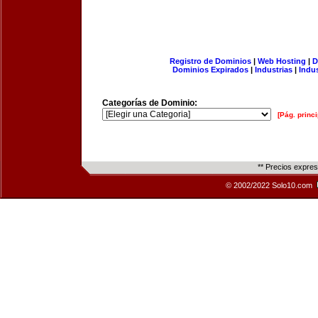
Registro de Dominios
|
Web Hosting
|
D
Dominios Expirados
|
Industrias
|
Indu
Categorías de Dominio:
[Pág. princi
** Precios expre
© 2002/2022 Solo10.com