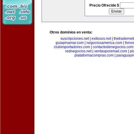
Precio Ofrecido $
Otros dominios en venta:
suscripciones.net
|
exitosos.net
|
thetraderne
guiapinamar.com
|
negociosamerica.com
|
fonox
clubimportadores.com
|
contactodenegocios.com
rednegocios.net
|
ventasporemail.com
|
pl
plataformacompras.com
|
paraguayi