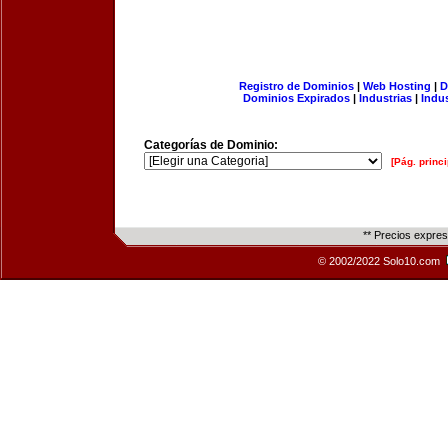
Registro de Dominios
|
Web Hosting
|
D
Dominios Expirados
|
Industrias
|
Indu
Categorías de Dominio:
[Pág. princi
** Precios expre
© 2002/2022 Solo10.com