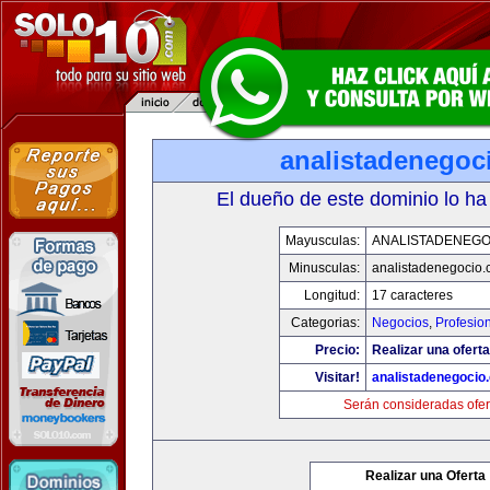
analistadenegoc
El dueño de este dominio lo ha
Mayusculas:
ANALISTADENEGO
Minusculas:
analistadenegocio
Longitud:
17 caracteres
Categorias:
Negocios
,
Profesio
Precio:
Realizar una oferta
Visitar!
analistadenegocio
Serán consideradas ofer
Realizar una Oferta