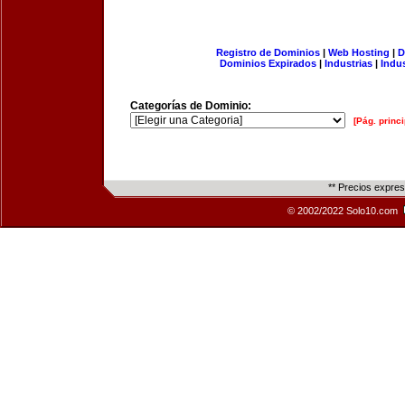
Registro de Dominios
|
Web Hosting
|
D
Dominios Expirados
|
Industrias
|
Indu
Categorías de Dominio:
[Pág. princi
** Precios expre
© 2002/2022 Solo10.com