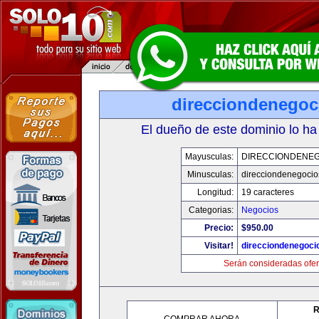
direcciondenegoc
El dueño de este dominio lo ha
Mayusculas:
DIRECCIONDENE
Minusculas:
direcciondenegoci
Longitud:
19 caracteres
Categorias:
Negocios
Precio:
$950.00
Visitar!
direcciondenegoci
Serán consideradas ofer
R