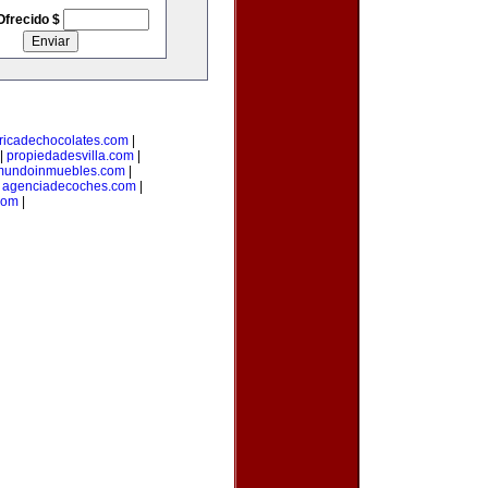
Ofrecido $
ricadechocolates.com
|
|
propiedadesvilla.com
|
mundoinmuebles.com
|
|
agenciadecoches.com
|
com
|