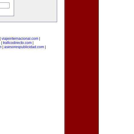
|
viajeinternacional.com
|
m
|
traficodirecto.com
|
m
|
asesorespublicidad.com
|