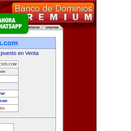
s.com
 puesto en Venta
CIOS.COM
com
ta!
.com
tas