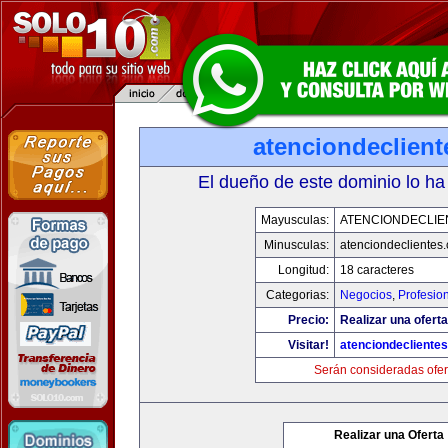
atenciondeclien
El dueño de este dominio lo ha
Mayusculas:
ATENCIONDECLIE
Minusculas:
atenciondeclientes
Longitud:
18 caracteres
Categorias:
Negocios
,
Profesio
Precio:
Realizar una oferta
Visitar!
atenciondecliente
Serán consideradas ofer
Realizar una Oferta