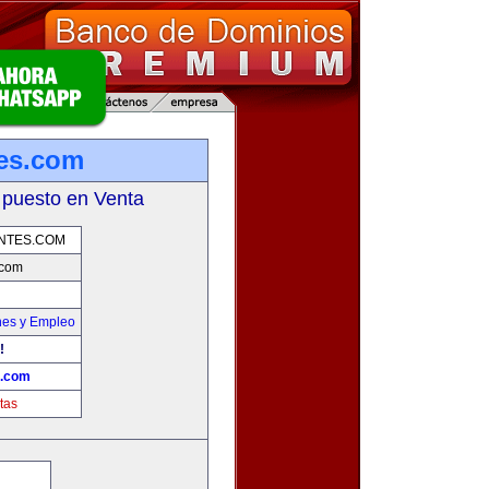
tes.com
 puesto en Venta
NTES.COM
.com
nes y Empleo
!
s.com
tas