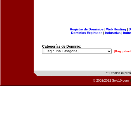
Registro de Dominios
|
Web Hosting
|
D
Dominios Expirados
|
Industrias
|
Indu
Categorías de Dominio:
[Pág. princi
** Precios expre
© 2002/2022 Solo10.com