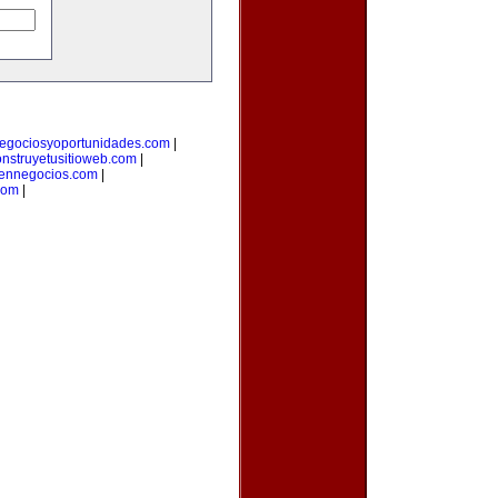
egociosyoportunidades.com
|
onstruyetusitioweb.com
|
aennegocios.com
|
com
|