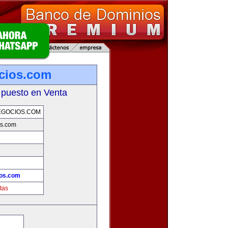
cios.com
 puesto en Venta
EGOCIOS.COM
os.com
ios.com
tas