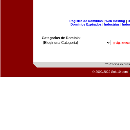
Registro de Dominios
|
Web Hosting
|
D
Dominios Expirados
|
Industrias
|
Indu
Categorías de Dominio:
[Pág. princi
** Precios expre
© 2002/2022 Solo10.com