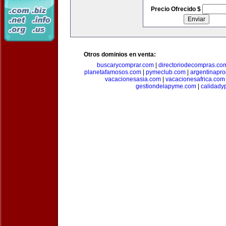
Precio Ofrecido $
Otros dominios en venta:
buscarycomprar.com
|
directoriodecompras.co
planetafamosos.com
|
pymeclub.com
|
argentinapro
vacacionesasia.com
|
vacacionesafrica.com
gestiondelapyme.com
|
calidady