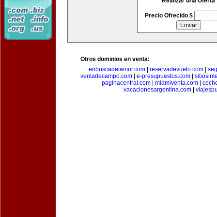
Realizar una Oferta
Precio Ofrecido $
Otros dominios en venta:
enbuscadelamor.com
|
reservadevuelo.com
|
se
ventadecampo.com
|
e-presupuestos.com
|
sitiosin
paginacentral.com
|
miamiventa.com
|
coch
vacacionesargentina.com
|
viajesp