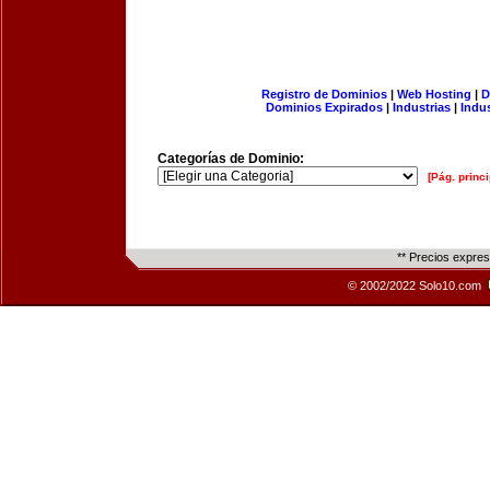
Registro de Dominios
|
Web Hosting
|
D
Dominios Expirados
|
Industrias
|
Indu
Categorías de Dominio:
[Pág. princi
** Precios expre
© 2002/2022 Solo10.com