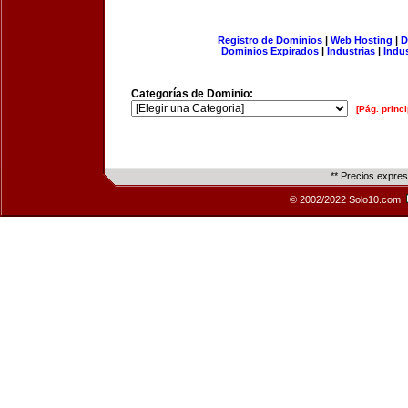
Registro de Dominios
|
Web Hosting
|
D
Dominios Expirados
|
Industrias
|
Indu
Categorías de Dominio:
[Pág. princi
** Precios expre
© 2002/2022 Solo10.com