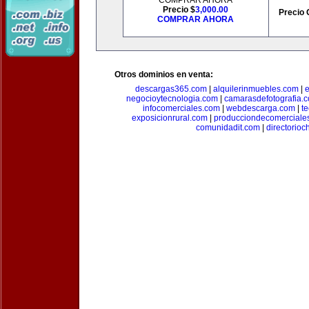
COMPRAR AHORA
Precio $
3,000.00
Precio 
COMPRAR AHORA
Otros dominios en venta:
descargas365.com
|
alquilerinmuebles.com
|
e
negocioytecnologia.com
|
camarasdefotografia.
infocomerciales.com
|
webdescarga.com
|
t
exposicionrural.com
|
producciondecomerciale
comunidadit.com
|
directorioc