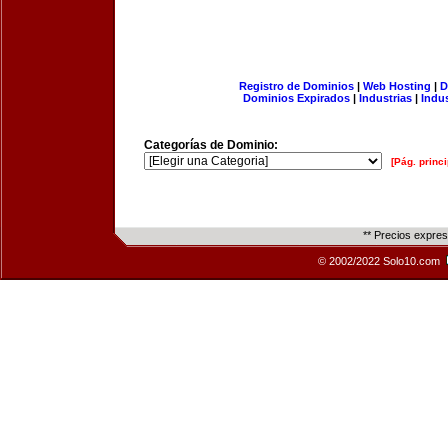
Registro de Dominios
|
Web Hosting
|
D
Dominios Expirados
|
Industrias
|
Indu
Categorías de Dominio:
[Pág. princi
** Precios expre
© 2002/2022 Solo10.com