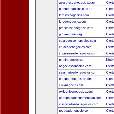
asesoresdenegocios.com
Ofert
plandenegocios.com.es
Ofert
forosdenegocios.com
Ofert
forodenegocio.com
Ofert
procesosdenegocio.com
Ofert
proveedores.org
Ofert
catalogoscomerciales.com
Ofert
enlacedenegocios.com
Ofert
impulsoresdenegocios.com
Ofert
publinegocios.com
$580
negociosconchina.com
Ofert
seminariosdenegocios.com
Ofert
equipodenegocios.com
Ofert
clicknegocio.com
Ofert
exitoenlosnegocios.com
Ofert
oportunidadesdemercado.com
Ofert
clasificadosdenegocios.com
Ofert
rodadadenegocio.com
Ofert