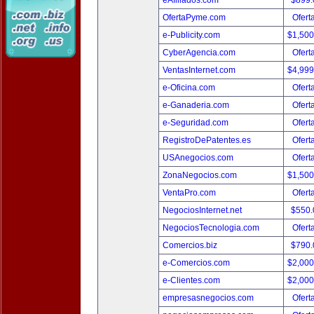
eAfiliados.com
$899
OfertaPyme.com
Ofert
e-Publicity.com
$1,50
CyberAgencia.com
Ofert
VentasInternet.com
$4,99
e-Oficina.com
Ofert
e-Ganaderia.com
Ofert
e-Seguridad.com
Ofert
RegistroDePatentes.es
Ofert
USAnegocios.com
Ofert
ZonaNegocios.com
$1,50
VentaPro.com
Ofert
NegociosInternet.net
$550
NegociosTecnologia.com
Ofert
Comercios.biz
$790
e-Comercios.com
$2,00
e-Clientes.com
$2,00
empresasnegocios.com
Ofert