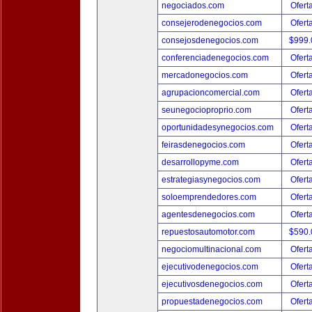
negociados.com
Ofert
consejerodenegocios.com
Ofert
consejosdenegocios.com
$999
conferenciadenegocios.com
Ofert
mercadonegocios.com
Ofert
agrupacioncomercial.com
Ofert
seunegocioproprio.com
Ofert
oportunidadesynegocios.com
Ofert
feirasdenegocios.com
Ofert
desarrollopyme.com
Ofert
estrategiasynegocios.com
Ofert
soloemprendedores.com
Ofert
agentesdenegocios.com
Ofert
repuestosautomotor.com
$590
negociomultinacional.com
Ofert
ejecutivodenegocios.com
Ofert
ejecutivosdenegocios.com
Ofert
propuestadenegocios.com
Ofert