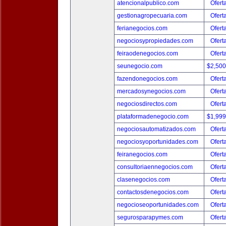
atencionalpublico.com
Ofert
gestionagropecuaria.com
Ofert
ferianegocios.com
Ofert
negociosypropiedades.com
Ofert
feiraodenegocios.com
Ofert
seunegocio.com
$2,50
fazendonegocios.com
Ofert
mercadosynegocios.com
Ofert
negociosdirectos.com
Ofert
plataformadenegocio.com
$1,99
negociosautomatizados.com
Ofert
negociosyoportunidades.com
Ofert
feiranegocios.com
Ofert
consultoriaennegocios.com
Ofert
clasenegocios.com
Ofert
contactosdenegocios.com
Ofert
negocioseoportunidades.com
Ofert
segurosparapymes.com
Ofert