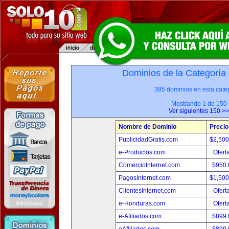
Dominios de la Categoría
385 dominios en esta categ
Mostrando 1 de 150
Ver siguientes 150 >>
Nombre de Dominio
Precio
PublicidadGratis.com
$2,50
e-Productos.com
Ofert
ComercioInternet.com
$950
PagosInternet.com
$1,50
ClientesInternet.com
Ofert
e-Honduras.com
Ofert
e-Afiliados.com
$899