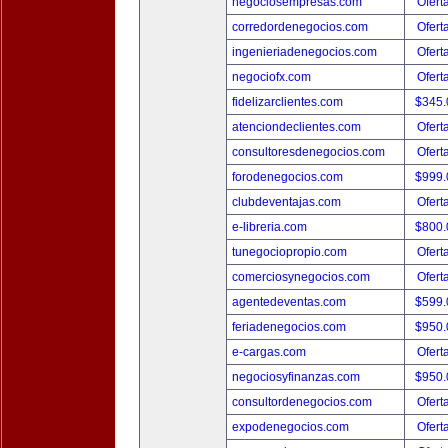
negociosempresas.com
Ofert
corredordenegocios.com
Ofert
ingenieriadenegocios.com
Ofert
negociofx.com
Ofert
fidelizarclientes.com
$345
atenciondeclientes.com
Ofert
consultoresdenegocios.com
Ofert
forodenegocios.com
$999
clubdeventajas.com
Ofert
e-libreria.com
$800
tunegociopropio.com
Ofert
comerciosynegocios.com
Ofert
agentedeventas.com
$599
feriadenegocios.com
$950
e-cargas.com
Ofert
negociosyfinanzas.com
$950
consultordenegocios.com
Ofert
expodenegocios.com
Ofert