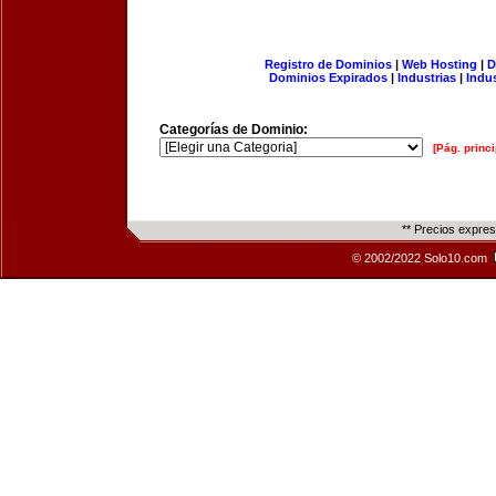
Registro de Dominios
|
Web Hosting
|
D
Dominios Expirados
|
Industrias
|
Indu
Categorías de Dominio:
[Pág. princi
** Precios expre
© 2002/2022 Solo10.com