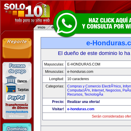
e-Honduras.
El dueño de este dominio lo ha
Mayusculas:
E-HONDURAS.COM
Minusculas:
e-honduras.com
Longitud:
10 caracteres
Categorias:
Compras y Comercio ElectrÃ³nico
,
Infor
ComputaciÃ³n
,
Internet
,
Negocios
,
PaÃ­
Recursos
,
TecnologÃ­a
Precio:
Realizar una oferta!
Visitar!
e-honduras.com
Serán consideradas ofer