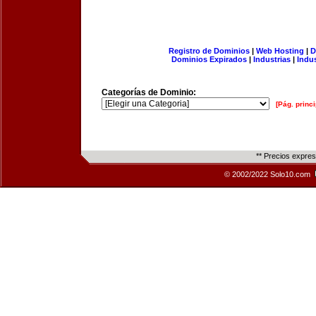
Registro de Dominios
|
Web Hosting
|
D
Dominios Expirados
|
Industrias
|
Indu
Categorías de Dominio:
[Pág. princi
** Precios expre
© 2002/2022 Solo10.com