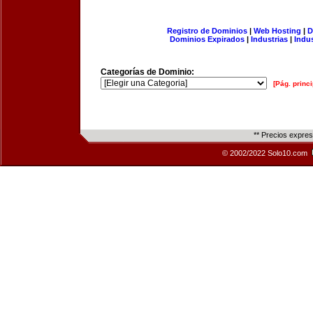
Registro de Dominios
|
Web Hosting
|
D
Dominios Expirados
|
Industrias
|
Indu
Categorías de Dominio:
[Pág. princi
** Precios expre
© 2002/2022 Solo10.com