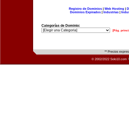
Registro de Dominios
|
Web Hosting
|
D
Dominios Expirados
|
Industrias
|
Indu
Categorías de Dominio:
[Pág. princi
** Precios expre
© 2002/2022 Solo10.com