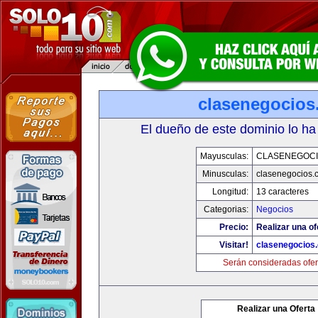
clasenegocios
El dueño de este dominio lo ha
Mayusculas:
CLASENEGOC
Minusculas:
clasenegocios.
Longitud:
13 caracteres
Categorias:
Negocios
Precio:
Realizar una of
Visitar!
clasenegocios
Serán consideradas ofer
Realizar una Oferta