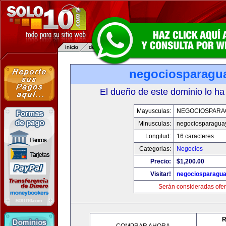
negociosparagu
El dueño de este dominio lo ha
Mayusculas:
NEGOCIOSPARA
Minusculas:
negociosparagua
Longitud:
16 caracteres
Categorias:
Negocios
Precio:
$1,200.00
Visitar!
negociosparagu
Serán consideradas ofer
R