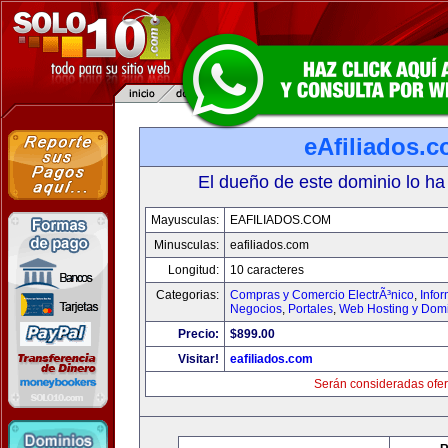
eAfiliados.
El dueño de este dominio lo ha
Mayusculas:
EAFILIADOS.COM
Minusculas:
eafiliados.com
Longitud:
10 caracteres
Categorias:
Compras y Comercio ElectrÃ³nico
,
Info
Negocios
,
Portales
,
Web Hosting y Dom
Precio:
$899.00
Visitar!
eafiliados.com
Serán consideradas ofer