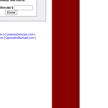
ealizar una Oferta
Ofrecido $
om
|
ComprasDirectas.com
|
com
|
OperadorBursatil.com
|