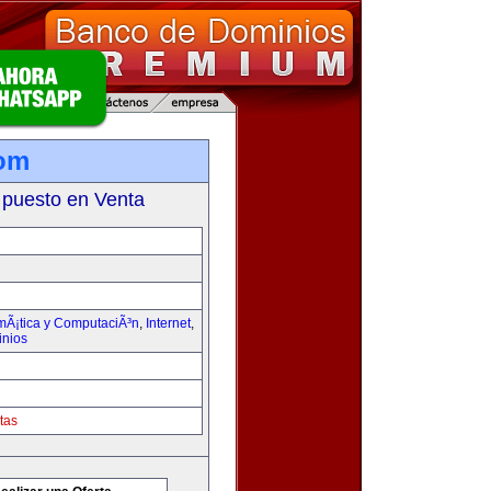
com
 puesto en Venta
rmÃ¡tica y ComputaciÃ³n
,
Internet
,
inios
tas