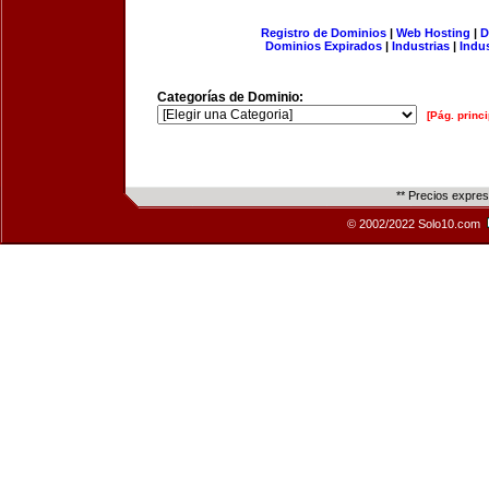
Registro de Dominios
|
Web Hosting
|
D
Dominios Expirados
|
Industrias
|
Indu
Categorías de Dominio:
[Pág. princi
** Precios expre
© 2002/2022 Solo10.com