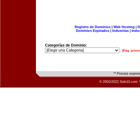
Registro de Dominios
|
Web Hosting
|
D
Dominios Expirados
|
Industrias
|
Indu
Categorías de Dominio:
[Pág. princi
** Precios expre
© 2002/2022 Solo10.com