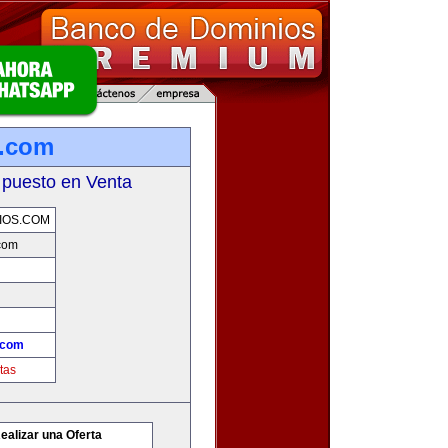
s.com
 puesto en Venta
IOS.COM
com
.com
tas
ealizar una Oferta