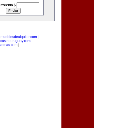
Ofrecido $
nmueblesdealquiler.com
|
|
casinouruguay.com
|
stemas.com
|