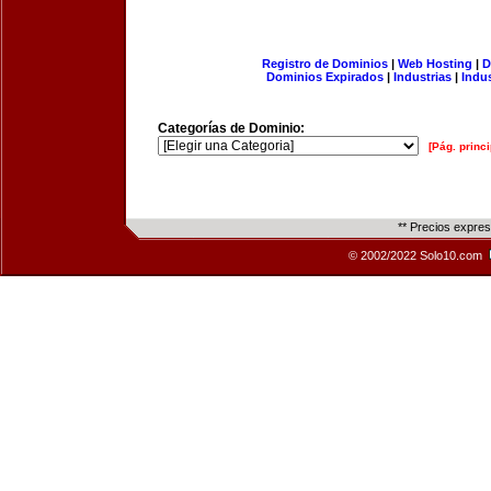
Registro de Dominios
|
Web Hosting
|
D
Dominios Expirados
|
Industrias
|
Indu
Categorías de Dominio:
[Pág. princi
** Precios expre
© 2002/2022 Solo10.com