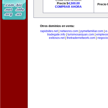
COMPRAR AHORA
Precio $
4,500.00
Precio 
COMPRAR AHORA
Otros dominios en venta:
rapidsites.net
|
networxs.com
|
pymefamiliar.com
|
e
tradegate.info
|
turismosanjuan.com
|
empleos
exitosos.net
|
thetradernetwork.com
|
negocio