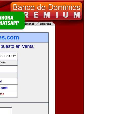
les.com
 puesto en Venta
IALES.COM
.com
a!
s.com
tas