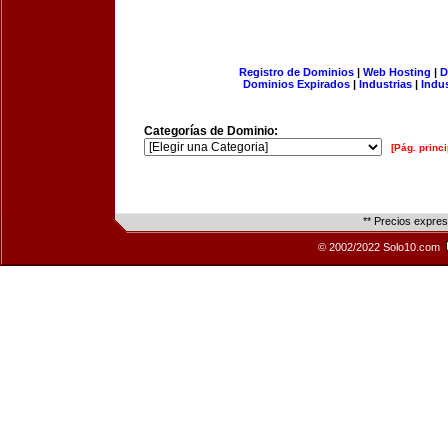
Registro de Dominios
|
Web Hosting
|
D
Dominios Expirados
|
Industrias
|
Indu
Categorías de Dominio:
[Pág. princi
** Precios expre
© 2002/2022 Solo10.com