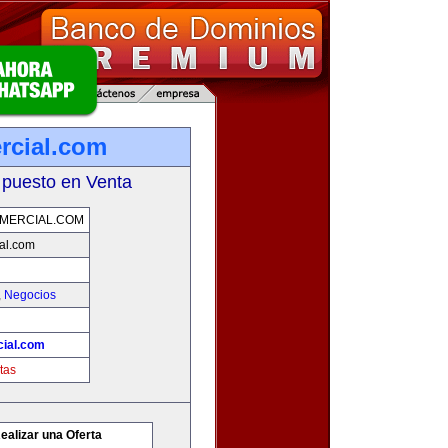
rcial.com
 puesto en Venta
MERCIAL.COM
al.com
,
Negocios
ial.com
tas
ealizar una Oferta