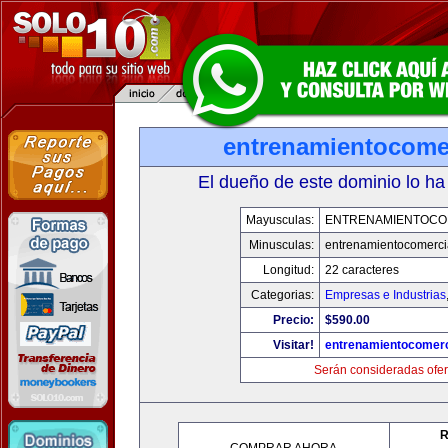
entrenamientocome
El dueño de este dominio lo ha
Mayusculas:
ENTRENAMIENTOCO
Minusculas:
entrenamientocomerci
Longitud:
22 caracteres
Categorias:
Empresas e Industrias
Precio:
$590.00
Visitar!
entrenamientocomerc
Serán consideradas ofer
R