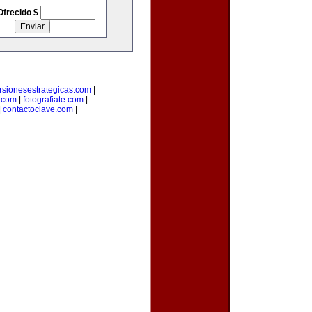
Ofrecido $
rsionesestrategicas.com
|
.com
|
fotografiate.com
|
|
contactoclave.com
|