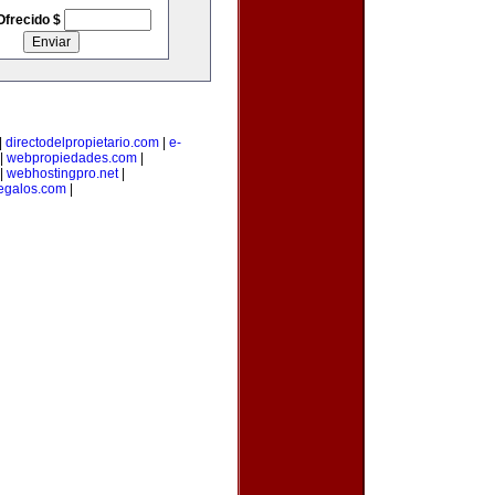
Ofrecido $
|
directodelpropietario.com
|
e-
|
webpropiedades.com
|
|
webhostingpro.net
|
egalos.com
|