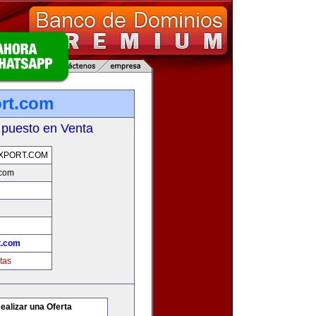
ort.com
 puesto en Venta
XPORT.COM
.com
t.com
tas
ealizar una Oferta