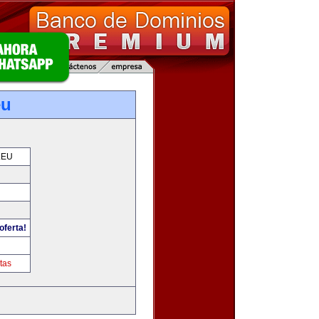
eu
.EU
oferta!
tas