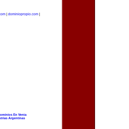
com
|
dominiopropio.com
|
ominios En Venta
strias Argentinas