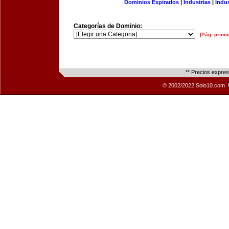
Dominios Expirados
|
Industrias
|
Indu
Categorías de Dominio:
[Pág. princi
** Precios expre
© 2002/2022 Solo10.com