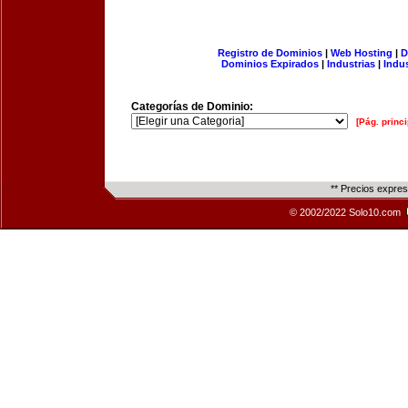
Registro de Dominios
|
Web Hosting
|
D
Dominios Expirados
|
Industrias
|
Indu
Categorías de Dominio:
[Pág. princi
** Precios expre
© 2002/2022 Solo10.com