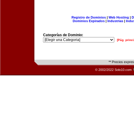
Registro de Dominios
|
Web Hosting
|
D
Dominios Expirados
|
Industrias
|
Indu
Categorías de Dominio:
[Pág. princi
** Precios expre
© 2002/2022 Solo10.com