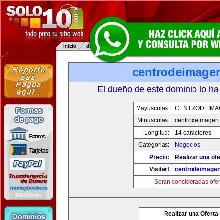
centrodeimage
El dueño de este dominio lo ha
Mayusculas:
CENTRODEIMA
Minusculas:
centrodeimagen
Longitud:
14 caracteres
Categorias:
Negocios
Precio:
Realizar una ofe
Visitar!
centrodeimage
Serán consideradas ofer
Realizar una Oferta