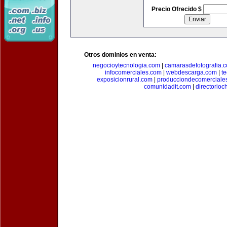
Precio Ofrecido $
Otros dominios en venta:
negocioytecnologia.com
|
camarasdefotografia.
infocomerciales.com
|
webdescarga.com
|
t
exposicionrural.com
|
producciondecomerciale
comunidadit.com
|
directorioc