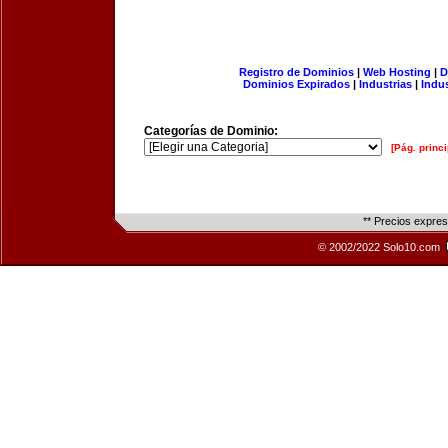
Registro de Dominios
|
Web Hosting
|
D
Dominios Expirados
|
Industrias
|
Indu
Categorías de Dominio:
[Pág. princi
** Precios expre
© 2002/2022 Solo10.com