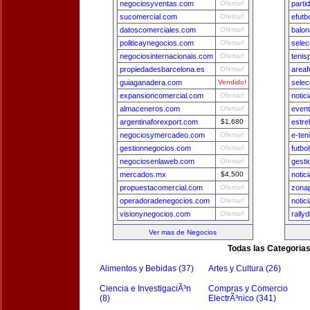
negociosyventas.com
Ofertar!
parti
sucomercial.com
Ofertar!
efutb
datoscomerciales.com
Ofertar!
balon
politicaynegocios.com
Ofertar!
sele
negociosinternacionais.com
Ofertar!
tenis
propiedadesbarcelona.es
Ofertar!
areaf
guiaganadera.com
Vendido!
selec
expansioncomercial.com
Ofertar!
notic
almaceneros.com
Ofertar!
even
argentinaforexport.com
$1,680
estre
negociosymercadeo.com
Ofertar!
e-ten
gestionnegocios.com
Ofertar!
futbo
negociosenlaweb.com
Ofertar!
gest
mercados.mx
$4,500
notic
propuestacomercial.com
Ofertar!
zona
operadoradenegocios.com
Ofertar!
notic
visionynegocios.com
Ofertar!
rally
Ver mas de Negocios
Todas las Categoria
Alimentos y Bebidas (37)
Artes y Cultura (26)
Ciencia e InvestigaciÃ³n
Compras y Comercio
(8)
ElectrÃ³nico (341)