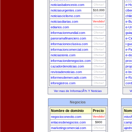
noticiasbaloncesto.com
Ofertar!
e-H
noticiasurgentes.com
$10,000
cibe
noticiasciclismo.com
Ofertar!
chil
noticiasdiarias.com
Vendido!
e-B
ediarios.com
Ofertar!
e-U
informacionmundial.com
Ofertar!
guia
panoramafinanciero.com
Ofertar!
e-Ci
informacionexclusiva.com
Ofertar!
i-gu
informacioncomercial.com
Ofertar!
e-Pa
noticiastenis.com
Ofertar!
e-do
informaciondenegocios.com
Ofertar!
prov
cazadordenoticias.com
Ofertar!
prop
revistadenoticias.com
Ofertar!
e-br
informesdemercado.com
Ofertar!
e-Ra
inforegistros.com
Ofertar!
cord
Ver mas de InformaciÃ³n Y Noticias
V
Negocios
Nombre de dominio
Precio
Nomb
negocioconexito.com
Vendido!
missf
enlacesdenegocios.com
$900
camp
marketingcomercial.com
Ofertar!
ajedr