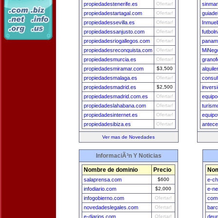
propiedadestenerife.es
Ofertar!
sinma
propiedadestartagal.com
Ofertar!
guiade
propiedadessevilla.es
Ofertar!
Inmueb
propiedadessanjusto.com
Ofertar!
futbol
propiedadesriogallegos.com
Ofertar!
panam
propiedadesreconquista.com
Ofertar!
MiNeg
propiedadesmurcia.es
Ofertar!
granof
propiedadesmiramar.com
$3,500
alquil
propiedadesmalaga.es
Ofertar!
consu
propiedadesmadrid.es
$2,500
invers
propiedadesmadrid.com.es
Ofertar!
equip
propiedadeslahabana.com
Ofertar!
turis
propiedadesinternet.es
Ofertar!
equip
propiedadesibiza.es
Ofertar!
antec
Ver mas de Novedades
InformaciÃ³n Y Noticias
Nombre de dominio
Precio
Nom
salaprensa.com
$600
e-ch
infodiario.com
$2,000
e-n
infogobierno.com
Ofertar!
comu
novedadeslegales.com
Ofertar!
bar
e-diarios.com
Ofertar!
deu