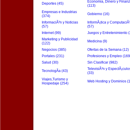
Economia, Dinero y Finan
Deportes (45)
(113)
Empresas e Industrias
Gobierno (16)
(374)
InformaciÃ³n y Noticias
InformÃ¡tica y ComputaciÃ
(57)
(57)
Internet (99)
Juegos y Entretenimiento (
Marketing y Publicidad
Medicina (9)
(122)
Negocios (385)
Ofertas de la Semana (12)
Portales (231)
Profesiones y Empleo (169
Salud (30)
Sin Clasificar (982)
TelevisiÃ³n y EspectÃ¡culo
TecnologÃ­a (43)
(33)
Viajes,Turismo y
Web Hosting y Dominios (
Hospedaje (254)