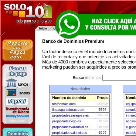
Banco de Dominios Premium
Un factor de éxito en el mundo Internet es con
fácil de recordar y que potencie las actividade
Más de 4000 nombres especialmente seleccion
marketing pueden ser adquiridos a precios pro
Buscar dominios:
Novedades
Nombre de dominio
Precio
Nombr
testdomain.com
Ofertar!
equipo
fincasganaderas.com
$199
soluci
propiedadeszaragoza.es
Ofertar!
inmueb
propiedadesvigo.es
Ofertar!
accion
propiedadesvalladolid.es
Ofertar!
e-guad
propiedadesvalencia.es
$295
muebl