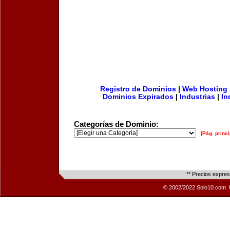
Registro de Dominios
|
Web Hosting
Dominios Expirados
|
Industrias
|
In
Categorías de Dominio:
[Pág. princi
** Precios expre
© 2002/2022 Solo10.com