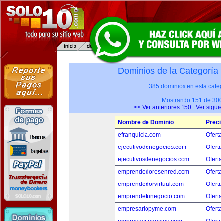
Dominios de la Categoría
385 dominios en esta categ
Mostrando 151 de 30
<< Ver anteriores 150
Ver sigui
Nombre de Dominio
Preci
efranquicia.com
Ofert
ejecutivodenegocios.com
Ofert
ejecutivosdenegocios.com
Ofert
emprendedoresenred.com
Ofert
emprendedorvirtual.com
Ofert
emprendetunegocio.com
Ofert
empresariopyme.com
Ofert