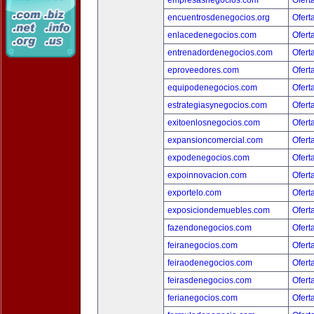
empresasnegocios.com
Ofert
encuentrosdenegocios.org
Ofert
enlacedenegocios.com
Ofert
entrenadordenegocios.com
Ofert
eproveedores.com
Ofert
equipodenegocios.com
Ofert
estrategiasynegocios.com
Ofert
exitoenlosnegocios.com
Ofert
expansioncomercial.com
Ofert
expodenegocios.com
Ofert
expoinnovacion.com
Ofert
exportelo.com
Ofert
exposiciondemuebles.com
Ofert
fazendonegocios.com
Ofert
feiranegocios.com
Ofert
feiraodenegocios.com
Ofert
feirasdenegocios.com
Ofert
ferianegocios.com
Ofert