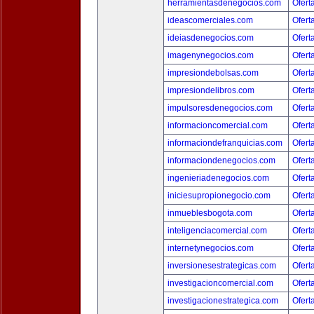
herramientasdenegocios.com
Ofert
ideascomerciales.com
Ofert
ideiasdenegocios.com
Ofert
imagenynegocios.com
Ofert
impresiondebolsas.com
Ofert
impresiondelibros.com
Ofert
impulsoresdenegocios.com
Ofert
informacioncomercial.com
Ofert
informaciondefranquicias.com
Ofert
informaciondenegocios.com
Ofert
ingenieriadenegocios.com
Ofert
iniciesupropionegocio.com
Ofert
inmueblesbogota.com
Ofert
inteligenciacomercial.com
Ofert
internetynegocios.com
Ofert
inversionesestrategicas.com
Ofert
investigacioncomercial.com
Ofert
investigacionestrategica.com
Ofert