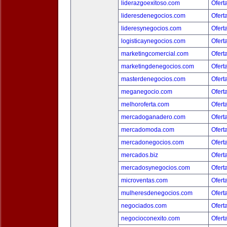
liderazgoexitoso.com
Ofert
lideresdenegocios.com
Ofert
lideresynegocios.com
Ofert
logisticaynegocios.com
Ofert
marketingcomercial.com
Ofert
marketingdenegocios.com
Ofert
masterdenegocios.com
Ofert
meganegocio.com
Ofert
melhoroferta.com
Ofert
mercadoganadero.com
Ofert
mercadomoda.com
Ofert
mercadonegocios.com
Ofert
mercados.biz
Ofert
mercadosynegocios.com
Ofert
microventas.com
Ofert
mulheresdenegocios.com
Ofert
negociados.com
Ofert
negocioconexito.com
Ofert