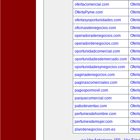
ofertacomercial.com
Ofert
OfertaPyme.com
Ofert
ofertasyoportunidades.com
Ofert
oficinasdenegocios.com
Ofert
operadoradenegocios.com
Ofert
operadordenegocios.com
Ofert
oportunidadcomercial.com
Ofert
oportunidadesdemercado.com
Ofert
oportunidadesynegocios.com
Ofert
paginadenegocios.com
Ofert
paginascomerciales.com
Ofert
pagospormovil.com
Ofert
parquecomercial.com
Ofert
patiodeventas.com
Ofert
perfumesdehombre.com
Ofert
perfumesdemujer.com
Ofert
plandenegocios.com.es
Ofert