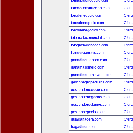
formuladenegocio.com
Ofert
forodeconstruccion.com
Ofert
forodenegocio.com
Ofert
forosdenegocio.com
Ofert
forosdenegocios.com
Ofert
fotografiacomercial.com
Ofert
fotografiadebodas.com
Ofert
franquiciagratis.com
Ofert
ganadineroahora.com
Ofert
ganamasdinero.com
Ofert
ganedineroenlaweb.com
Ofert
gestionagropecuaria.com
Ofert
gestiondenegocio.com
Ofert
gestiondenegocios.com
Ofert
gestiondereclamos.com
Ofert
gestionnegocios.com
Ofert
guiaganadera.com
Ofert
hagadinero.com
Ofert