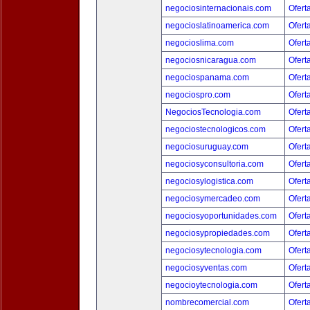
negociosinternacionais.com
Ofert
negocioslatinoamerica.com
Ofert
negocioslima.com
Ofert
negociosnicaragua.com
Ofert
negociospanama.com
Ofert
negociospro.com
Ofert
NegociosTecnologia.com
Ofert
negociostecnologicos.com
Ofert
negociosuruguay.com
Ofert
negociosyconsultoria.com
Ofert
negociosylogistica.com
Ofert
negociosymercadeo.com
Ofert
negociosyoportunidades.com
Ofert
negociosypropiedades.com
Ofert
negociosytecnologia.com
Ofert
negociosyventas.com
Ofert
negocioytecnologia.com
Ofert
nombrecomercial.com
Ofert