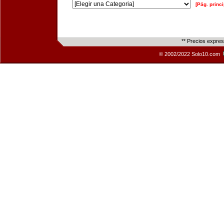
[Pág. princi
** Precios expre
© 2002/2022 Solo10.com