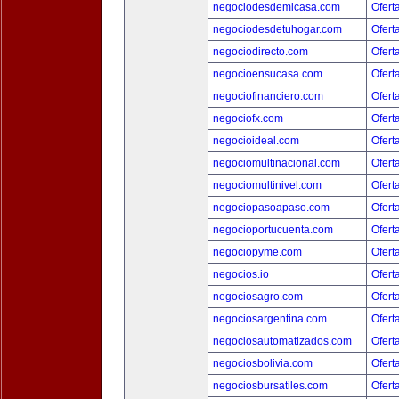
negociodesdemicasa.com
Ofert
negociodesdetuhogar.com
Ofert
negociodirecto.com
Ofert
negocioensucasa.com
Ofert
negociofinanciero.com
Ofert
negociofx.com
Ofert
negocioideal.com
Ofert
negociomultinacional.com
Ofert
negociomultinivel.com
Ofert
negociopasoapaso.com
Ofert
negocioportucuenta.com
Ofert
negociopyme.com
Ofert
negocios.io
Ofert
negociosagro.com
Ofert
negociosargentina.com
Ofert
negociosautomatizados.com
Ofert
negociosbolivia.com
Ofert
negociosbursatiles.com
Ofert