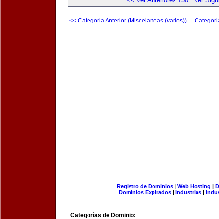
<< Ver Anteriores 150
Ver Sigu
<< Categoria Anterior (Miscelaneas (varios))
Categori
Registro de Dominios
|
Web Hosting
|
D
Dominios Expirados
|
Industrias
|
Indu
Categorías de Dominio: