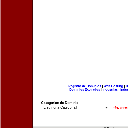
Registro de Dominios
|
Web Hosting
|
D
Dominios Expirados
|
Industrias
|
Indu
Categorías de Dominio:
[Pág. princi