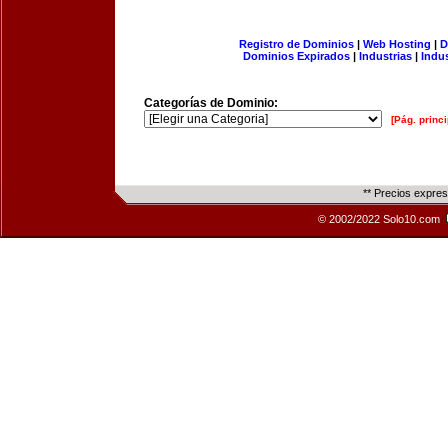
Registro de Dominios
|
Web Hosting
|
D
Dominios Expirados
|
Industrias
|
Indu
Categorías de Dominio:
[Pág. princi
** Precios expre
© 2002/2022 Solo10.com