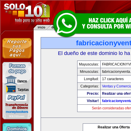
fabricacionyven
El dueño de este dominio lo ha
Mayusculas:
FABRICACIONYV
Minusculas:
fabricacionyventa
Longitud:
17 caracteres
Categorias:
Ventas y Comercia
Precio:
Realizar una ofer
Visitar!
fabricacionyven
Serán consideradas ofer
Realizar una Oferta