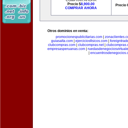
COMPRAR AHORA
Precio $
8,900.00
Precio 
COMPRAR AHORA
Otros dominios en venta:
promocionespublicitarias.com
|
zonaclientes.
guiasalta.com
|
ejerciciosfisicos.com
|
foreigntrade
clubcompras.com
|
clubcompras.net
|
clubcompras.
empresasperuanas.com
|
ruedasdenegociosvirtual
|
encuentrosdenegocios.