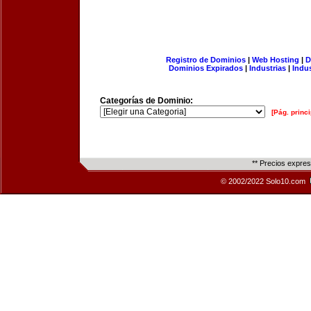
Registro de Dominios
|
Web Hosting
|
D
Dominios Expirados
|
Industrias
|
Indu
Categorías de Dominio:
[Pág. princi
** Precios expre
© 2002/2022 Solo10.com