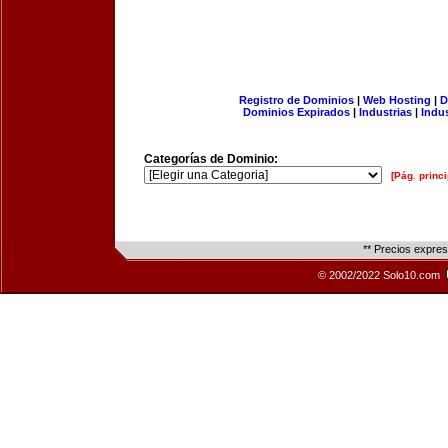
Registro de Dominios
|
Web Hosting
|
D
Dominios Expirados
|
Industrias
|
Indu
Categorías de Dominio:
[Pág. princi
** Precios expre
© 2002/2022 Solo10.com