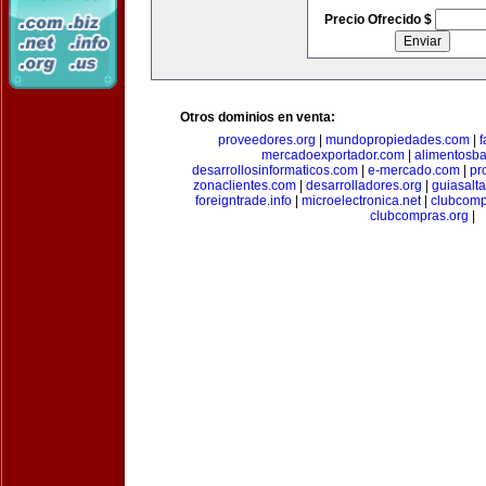
Precio Ofrecido $
Otros dominios en venta:
proveedores.org
|
mundopropiedades.com
|
f
mercadoexportador.com
|
alimentosb
desarrollosinformaticos.com
|
e-mercado.com
|
pr
zonaclientes.com
|
desarrolladores.org
|
guiasalt
foreigntrade.info
|
microelectronica.net
|
clubcom
clubcompras.org
|