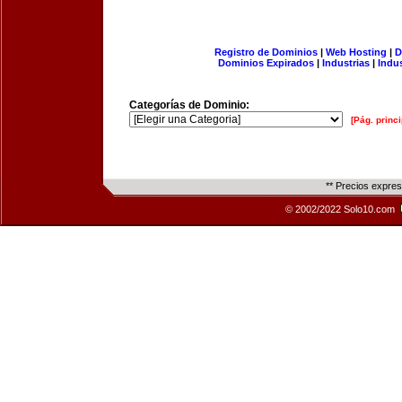
Registro de Dominios
|
Web Hosting
|
D
Dominios Expirados
|
Industrias
|
Indu
Categorías de Dominio:
[Pág. princi
** Precios expre
© 2002/2022 Solo10.com