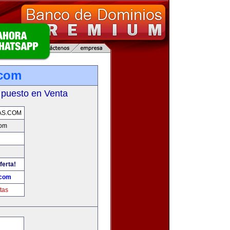
.com
 puesto en Venta
AS.COM
com
ferta!
.com
tas