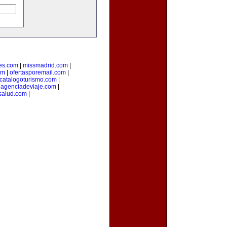
es.com
|
missmadrid.com
|
om
|
ofertasporemail.com
|
catalogoturismo.com
|
uagenciadeviaje.com
|
salud.com
|