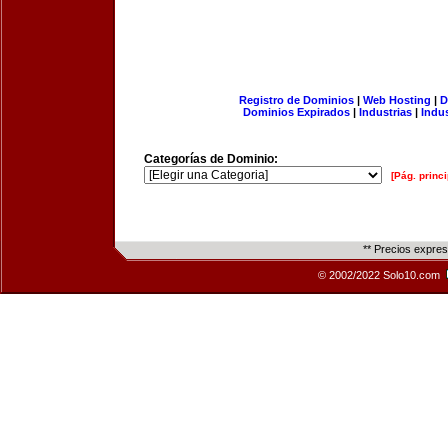
Registro de Dominios
|
Web Hosting
|
D
Dominios Expirados
|
Industrias
|
Indu
Categorías de Dominio:
[Pág. princi
** Precios expre
© 2002/2022 Solo10.com