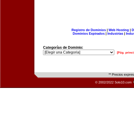
Registro de Dominios
|
Web Hosting
|
D
Dominios Expirados
|
Industrias
|
Indu
Categorías de Dominio:
[Pág. princi
** Precios expre
© 2002/2022 Solo10.com