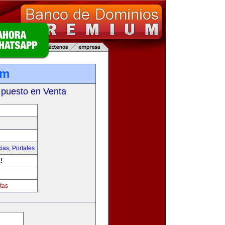
om
 puesto en Venta
cias
,
Portales
!
tas