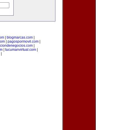
com
|
blogmarcas.com
|
com
|
pagospormovil.com
|
cciondenegocios.com
|
om
|
tucumanvirtual.com
|
|