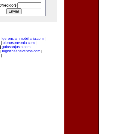
Ofrecido $
|
gerenciainmobiliaria.com
|
|
bienesenventa.com
|
|
guiasanjusto.com
|
|
logisticaeneventos.com
|
m
|