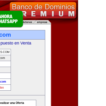
.com
 puesto en Venta
ES.COM
.com
.com
tas
ealizar una Oferta