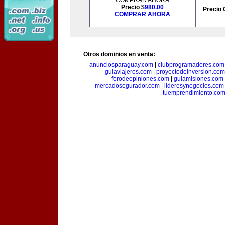
COMPRAR AHORA
Precio $
980.00
Precio 
COMPRAR AHORA
Otros dominios en venta:
anunciosparaguay.com
|
clubprogramadores.com
guiaviajeros.com
|
proyectodeinversion.com
forodeopiniones.com
|
guiamisiones.com
mercadosegurador.com
|
lideresynegocios.com
tuemprendimiento.co