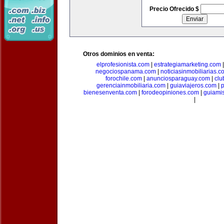
Precio Ofrecido $
Otros dominios en venta:
elprofesionista.com
|
estrategiamarketing.com
negociospanama.com
|
noticiasinmobiliarias.c
forochile.com
|
anunciosparaguay.com
|
clu
gerenciainmobiliaria.com
|
guiaviajeros.com
|
p
bienesenventa.com
|
forodeopiniones.com
|
guiami
|