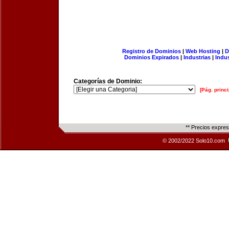
Registro de Dominios
|
Web Hosting
|
D
Dominios Expirados
|
Industrias
|
Indu
Categorías de Dominio:
[Pág. princi
** Precios expre
© 2002/2022 Solo10.com