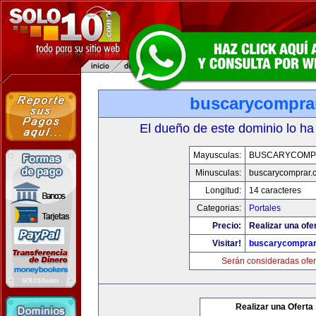
buscarycompra
El dueño de este dominio lo ha
Mayusculas:
BUSCARYCOMP
Minusculas:
buscarycomprar.
Longitud:
14 caracteres
Categorias:
Portales
Precio:
Realizar una ofer
Visitar!
buscarycompra
Serán consideradas ofer
Realizar una Oferta