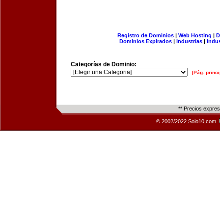
Registro de Dominios
|
Web Hosting
|
D
Dominios Expirados
|
Industrias
|
Indu
Categorías de Dominio:
[Pág. princi
** Precios expre
© 2002/2022 Solo10.com