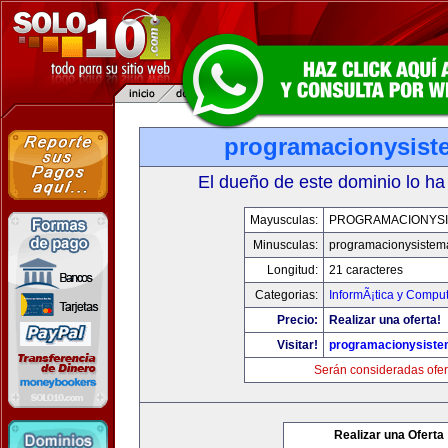
programacionysis
El dueño de este dominio lo ha
Mayusculas:
PROGRAMACIONYS
Minusculas:
programacionysistem
Longitud:
21 caracteres
Categorias:
InformÃ¡tica y Compu
Precio:
Realizar una oferta!
Visitar!
programacionysist
Serán consideradas ofer
Realizar una Oferta