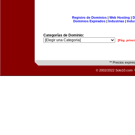
Registro de Dominios
|
Web Hosting
|
D
Dominios Expirados
|
Industrias
|
Indu
Categorías de Dominio:
[Pág. princi
** Precios expre
© 2002/2022 Solo10.com