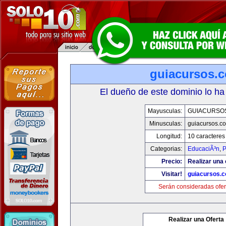
guiacursos.
El dueño de este dominio lo ha
Mayusculas:
GUIACURSO
Minusculas:
guiacursos.c
Longitud:
10 caracteres
Categorias:
EducaciÃ³n
,
P
Precio:
Realizar una 
Visitar!
guiacursos.
Serán consideradas ofer
Realizar una Oferta