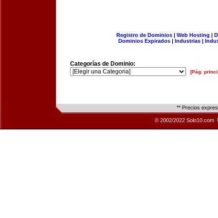
Registro de Dominios
|
Web Hosting
|
D
Dominios Expirados
|
Industrias
|
Indu
Categorías de Dominio:
[Pág. princi
** Precios expre
© 2002/2022 Solo10.com